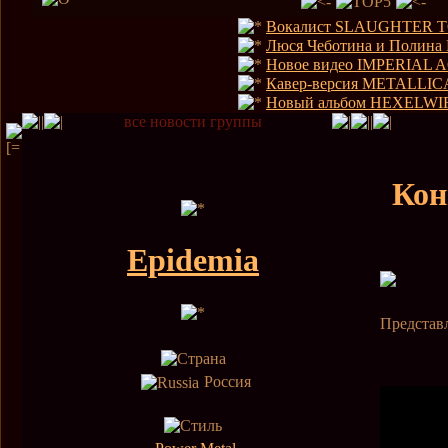
Вокалист SLAUGHTER T
Люся Чеботина и Полина
Новое видео IMPERIAL 
Кавер-версия METALLIC
Новый альбом HEXELWIR 
все новости группы
Кон
Epidemia
Представ
Россия