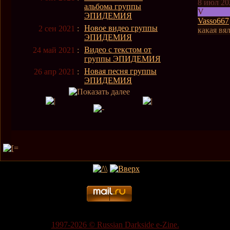
8 июл 20
альбома группы
V
ЭПИДЕМИЯ
Vasso667
Новое видео группы
2 сен 2021
:
какая вя
ЭПИДЕМИЯ
Видео с текстом от
24 май 2021
:
группы ЭПИДЕМИЯ
Новая песня группы
26 апр 2021
:
ЭПИДЕМИЯ
1997-2026 © Russian Darkside e-Zine.