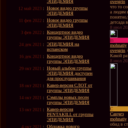
ЭПИДЕМИЯ
overgrin
что то с
Новое видео группы
12 май 2023
:
а людям 
ЭПИДЕМИЯ
понятно,
Новое видео группы
11 фев 2022
:
детсада в
ЭПИДЕМИЯ
8 июл 20
Концертное видео
3 фев 2022
:
группы ЭПИДЕМИЯ
m
ЭПИДЕМИЯ на
24 дек 2021
:
mohnatiy
испанском
overgrin
,
Какой ра
Концертное видео
16 дек 2021
:
8 июл 20
группы ЭПИДЕМИЯ
Новый альбом группы
29 окт 2021
:
ЭПИДЕМИЯ доступен
для прослушивания
Кавер-версия СЛОТ от
18 окт 2021
:
группы ЭПИДЕМИЯ
Сэмплы новых песен
14 окт 2021
:
группы ЭПИДЕМИЯ
С
Кавер-версия
13 окт 2021
:
Санчез
PENTAKILL от группы
mohnatiy
ЭПИДЕМИЯ
обид в с
Обложка нового
4 окт 2021
: