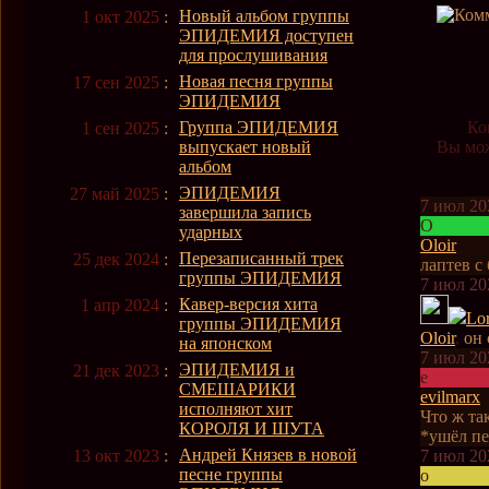
Новый альбом группы
1 окт 2025
:
ЭПИДЕМИЯ доступен
для прослушивания
Новая песня группы
17 сен 2025
:
ЭПИДЕМИЯ
Группа ЭПИДЕМИЯ
Ко
1 сен 2025
:
выпускает новый
Вы мож
альбом
ЭПИДЕМИЯ
27 май 2025
:
7 июл 20
завершила запись
O
ударных
Oloir
Перезаписанный трек
25 дек 2024
:
лаптев с
группы ЭПИДЕМИЯ
7 июл 20
Кавер-версия хита
1 апр 2024
:
Lor
группы ЭПИДЕМИЯ
Oloir
,
он 
на японском
7 июл 20
ЭПИДЕМИЯ и
21 дек 2023
:
e
СМЕШАРИКИ
evilmarx
исполняют хит
Что ж так
КОРОЛЯ И ШУТА
*ушёл пе
Андрей Князев в новой
13 окт 2023
:
7 июл 20
песне группы
o