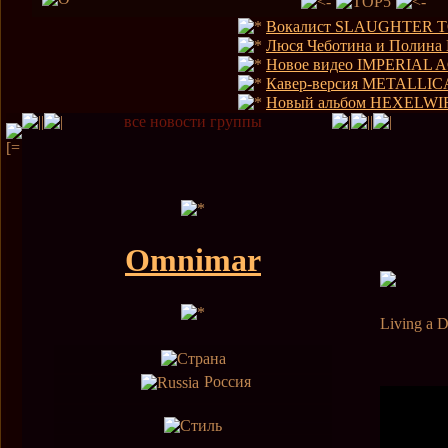
Вокалист SLAUGHTER T
Люся Чеботина и Полина
Новое видео IMPERIAL 
Кавер-версия METALLIC
Новый альбом HEXELWIR 
все новости группы
Omnimar
Living a
Россия