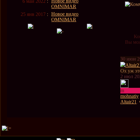
Новое видео
6 май 2022
:
OMNIMAR
Новое видео
25 янв 2017
:
OMNIMAR
Ко
Вы мож
30 июн 2
Altair2
Ох уж эт
2 июл 20
m
mohnatiy
Altair21
,