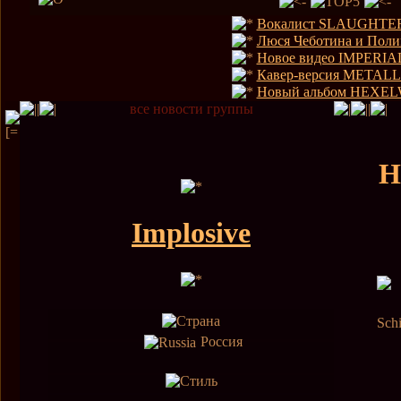
Вокалист SLAUGHTER
Люся Чеботина и Поли
Новое видео IMPERIA
Кавер-версия METALL
Новый альбом HEXELW
все новости группы
Н
Implosive
Sch
Россия