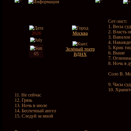
Сет-лист:
1. Весы су
2. Власть о
2026
Москва
3. Вавилон
4. Наважде
5. Крик т
Зелёный театр
6. Выше
05
ВДНХ
7. Огненна
8. Ночь в 
Соло В. М
9. Часы су
10. Хранит
11. Не сейчас
12. Грязь
13. Ночь в июле
14. Беспечный ангел
15. Следуй за мной