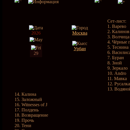
Сет-лист:
1. Варево
2. Калинов
2026
Москва
3. Волчица
4. Чёрные 
5. Теснина
Урбан
6. Василис
29
7. Буран
8. Зной
9. Зеркало
10. Andro
11. Мавка
12. Русалка
13. Водяно
14. Калина
15. Заложный
16. Witnesses of J
17. Полдень
18. Возвращение
19. Прочь
20. Тени