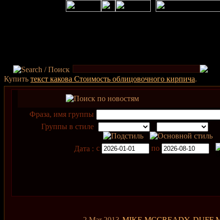
Купить
текст какова Стоимость облицовочного кирпича
.
Фраза, имя группы
Группы в стиле
с
по
Дата :
2 Mar 2013
MIKE MCCREADY, DUFF M