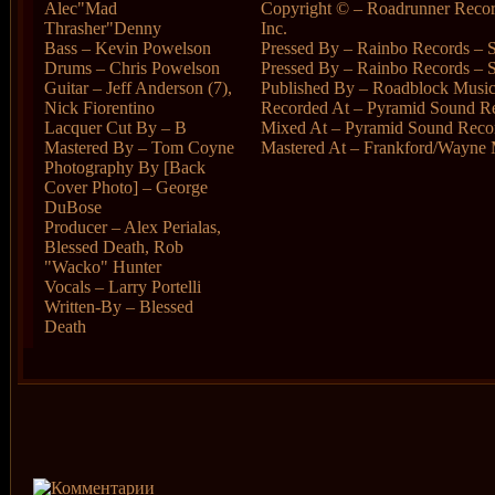
Alec"Mad
Copyright © – Roadrunner Recor
Thrasher"Denny
Inc.
Bass – Kevin Powelson
Pressed By – Rainbo Records – 
Drums – Chris Powelson
Pressed By – Rainbo Records – 
Guitar – Jeff Anderson (7),
Published By – Roadblock Musi
Nick Fiorentino
Recorded At – Pyramid Sound Re
Lacquer Cut By – B
Mixed At – Pyramid Sound Recor
Mastered By – Tom Coyne
Mastered At – Frankford/Wayne 
Photography By [Back
Cover Photo] – George
DuBose
Producer – Alex Perialas,
Blessed Death, Rob
"Wacko" Hunter
Vocals – Larry Portelli
Written-By – Blessed
Death