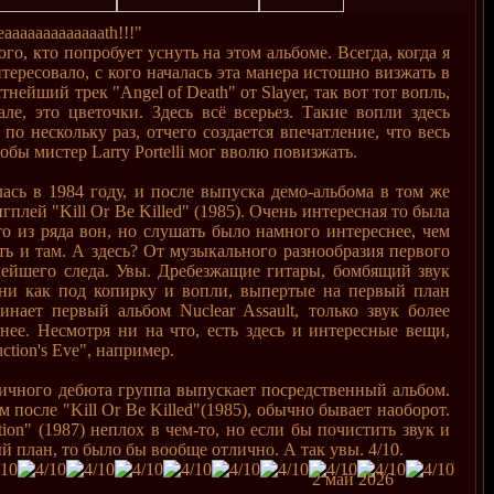
eaaaaaaaaaaaaath!!!"
о, кто попробует уснуть на этом альбоме. Всегда, когда я
нтересовало, с кого началась эта манера истошно визжать в
нейший трек "Angel of Death" от Slayer, так вот тот вопль,
е, это цветочки. Здесь всё всерьез. Такие вопли здесь
по нескольку раз, отчего создается впечатление, что весь
тобы мистер Larry Portelli мог вволю повизжать.
лась в 1984 году, и после выпуска демо-альбома в том же
плей "Kill Or Be Killed" (1985). Очень интересная то была
-то из ряда вон, но слушать было намного интереснее, чем
ть и там. А здесь? От музыкального разнообразия первого
лейшего следа. Увы. Дребезжащие гитары, бомбящий звук
ни как под копирку и вопли, выпертые на первый план
нает первый альбом Nuclear Assault, только звук более
нее. Несмотря ни на что, есть здесь и интересные вещи,
ction's Eve", например.
личного дебюта группа выпускает посредственный альбом.
 после "Kill Or Be Killed"(1985), обычно бывает наоборот.
tion" (1987) неплох в чем-то, но если бы почистить звук и
й план, то было бы вообще отлично. А так увы. 4/10.
2 май 2026