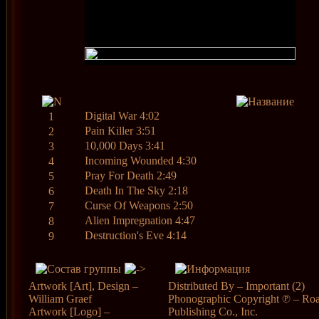
Digital War 4:02
1
Pain Killer 3:51
2
10,000 Days 3:41
3
Incoming Wounded 4:30
4
Pray For Death 2:49
5
Death In The Sky 2:18
6
Curse Of Weapons 2:50
7
Alien Impregnation 4:47
8
Destruction's Eve 4:14
9
Artwork [Art], Design –
Distributed By – Important (2)
William Graef
Phonographic Copyright ℗ – Ro
Artwork [Logo] –
Publishing Co., Inc.