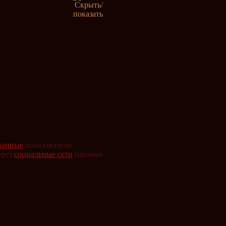
ванные
пользователи.
ерез
социальные сети
(иконки