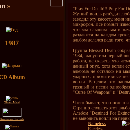
ion
»
"Pray For Death!!! Pray For D
Жуткий вопль разбудит любог
заводил эту кассету, меня и
микрофон. Все помнят извест
что мы слышим там в начал
раздаются на каждом треке, 
альбом делался ради того, ч
1987
Группа Blessed Death собра
1984, выпустила первый лонг
работа, не сказать, что что
данный опус, хотя вопли ес
альбома не осталось ни ма
CD Album
ударных, примитивные пес
вопли. В целом это напоми
грязный и песни однообраз
"Curse Of Weapons" и "Destru
Часто бывает, что после от
Thrash Metal
Странно слушать этот альбом
Альбом "Destined For Extinc
не выводить вопли на первы
Roadrunner Records
Nameless
Faceless