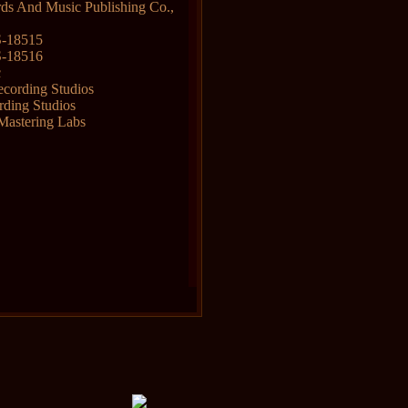
ds And Music Publishing Co.,
S-18515
S-18516
c
cording Studios
ding Studios
Mastering Labs