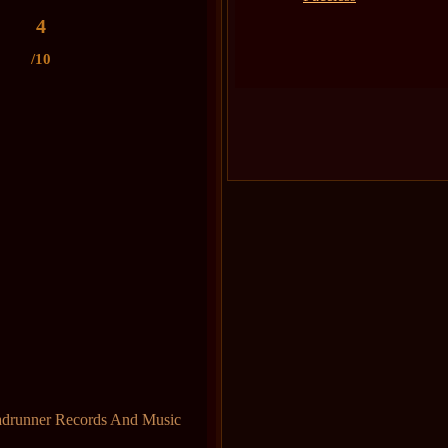
4
/10
adrunner Records And Music