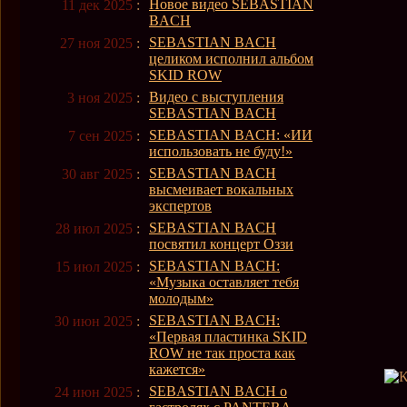
Новое видео SEBASTIAN
11 дек 2025
:
BACH
SEBASTIAN BACH
27 ноя 2025
:
целиком исполнил альбом
SKID ROW
Видео с выступления
3 ноя 2025
:
SEBASTIAN BACH
SEBASTIAN BACH: «ИИ
7 сен 2025
:
использовать не буду!»
SEBASTIAN BACH
30 авг 2025
:
высмеивает вокальных
экспертов
SEBASTIAN BACH
28 июл 2025
:
посвятил концерт Оззи
SEBASTIAN BACH:
15 июл 2025
:
«Музыка оставляет тебя
молодым»
SEBASTIAN BACH:
30 июн 2025
:
«Первая пластинка SKID
ROW не так проста как
кажется»
SEBASTIAN BACH о
24 июн 2025
: