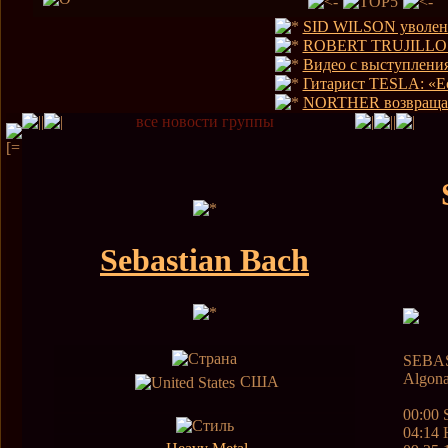
SID WILSON уволен
ROBERT TRUJILLO в
Видео с выступлен
Гитарист TESLA: «Ес
NORTHER возвраща
все новости группы
Sebastian Bach
SEBAS
Algona
США
00:00 
04:14 