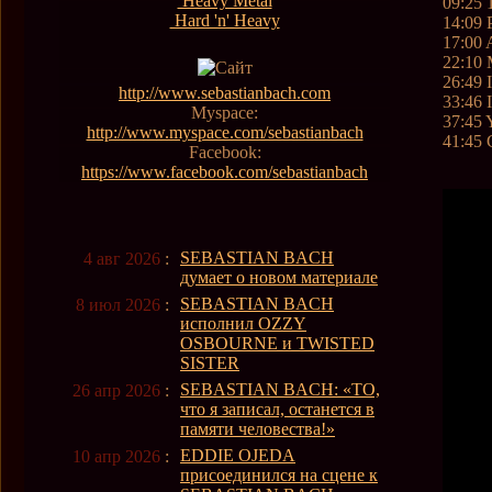
Heavy Metal
09:25 
Hard 'n' Heavy
14:09 
17:00 
22:10 
26:49
http://www.sebastianbach.com
33:46
Myspace:
37:45 
http://www.myspace.com/sebastianbach
41:45 
Facebook:
https://www.facebook.com/sebastianbach
SEBASTIAN BACH
4 авг 2026
:
думает о новом материале
SEBASTIAN BACH
8 июл 2026
:
исполнил OZZY
OSBOURNE и TWISTED
SISTER
SEBASTIAN BACH: «ТО,
26 апр 2026
:
что я записал, останется в
памяти человества!»
EDDIE OJEDA
10 апр 2026
:
присоединился на сцене к