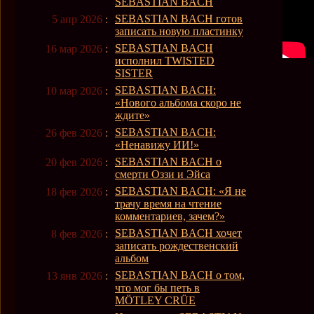
SEBASTIAN BACH
SEBASTIAN BACH готов
5 апр 2026
:
записать новую пластинку
SEBASTIAN BACH
16 мар 2026
:
исполнил TWISTED
SISTER
SEBASTIAN BACH:
10 мар 2026
:
«Нового альбома скоро не
ждите»
SEBASTIAN BACH:
26 фев 2026
:
«Ненавижу ИИ!»
SEBASTIAN BACH о
20 фев 2026
:
смерти Оззи и Эйса
SEBASTIAN BACH: «Я не
18 фев 2026
:
трачу время на чтение
комментариев, зачем?»
SEBASTIAN BACH хочет
8 фев 2026
:
записать рождественский
альбом
SEBASTIAN BACH о том,
13 янв 2026
:
что мог бы петь в
MÖTLEY CRÜE