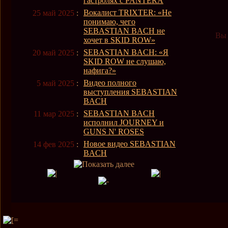
гастролях с PANTERA
Вокалист TRIXTER: «Не
25 май 2025
:
понимаю, чего
SEBASTIAN BACH не
Вы 
хочет в SKID ROW»
SEBASTIAN BACH: «Я
20 май 2025
:
SKID ROW не слушаю,
нафига?»
Видео полного
5 май 2025
:
выступления SEBASTIAN
BACH
SEBASTIAN BACH
11 мар 2025
:
исполнил JOURNEY и
GUNS N' ROSES
Новое видео SEBASTIAN
14 фев 2025
:
BACH